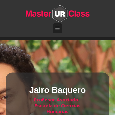
Pasar al contenido principal
Jairo Baquero
Profesor Asociado -
Escuela de Ciencias
Humanas