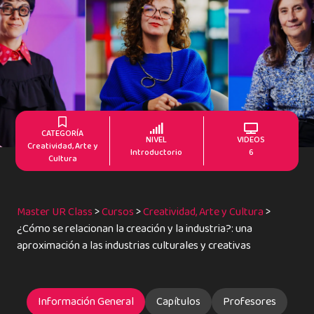
CATEGORÍA
NIVEL
VIDEOS
Creatividad, Arte y
Introductorio
6
Cultura
Master UR Class
>
Cursos
>
Creatividad, Arte y Cultura
>
¿Cómo se relacionan la creación y la industria?: una
aproximación a las industrias culturales y creativas
Información General
Capítulos
Profesores